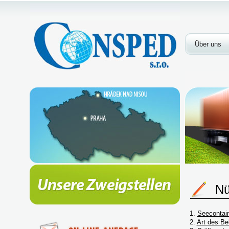
Über uns
Nü
1.
Seecontain
2.
Art des Be