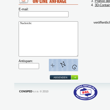
3.
Präfixe de
4.
3D-Contain
E-mail:
veröffentli
Antispam:
ABSENDEN
CONSPED
s.r.o. © 2010