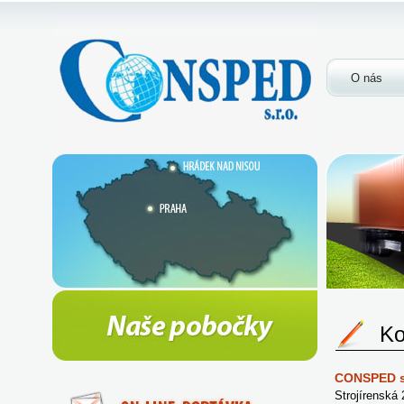
O nás
Ko
CONSPED s.
Strojírenská