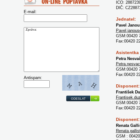
ICO: 288723
DIČ: CZ2887
E-mail:
Jednatel:
Pavel Janou
Pavel.janou
GSM:00420 
Fax:00420 2
Asistentka 
Petra Nesva
Petra.nesva
GSM:00420 
Fax:00420 2
Antispam:
Disponent:
František D
Frantisek.d
ODESLAT
GSM:00420 
Fax:00420 2
Disponent:
Renata Galli
Renata.galli
GSM : 00420